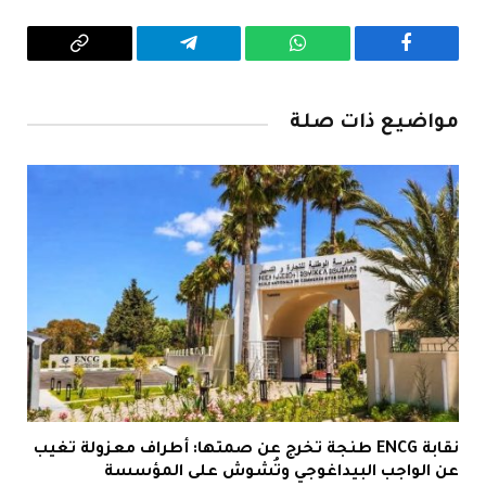
فيسبوك
واتساب
تيلقرام
Copy
Link
مواضيع ذات صلة
نقابة ENCG طنجة تخرج عن صمتها: أطراف معزولة تغيب
عن الواجب البيداغوجي وتُشوش على المؤسسة