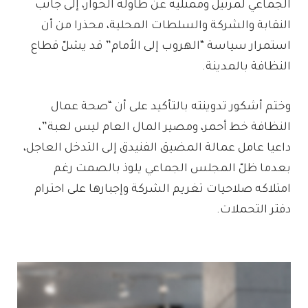
الجماعي لمرتيل وممثليه عن طاولة الحوار، إلى جانب
النقابة والشركة والسلطات المحلية، محذرا من أن
استمرار سياسة “الهروب إلى الأمام” قد يشلّ قطاع
النظافة بالمدينة.
وختم أشكور تدوينته بالتأكيد على أن “صحة عمال
النظافة خط أحمر، ومصير المال العام ليس لعبة”،
داعيا عامل عمالة المضيق الفنيدق إلى التدخل العاجل،
بعدما ظلّ المجلس الجماعي يلوذ بالصمت رغم
امتلاكه صلاحيات تغريم الشركة وإجبارها على احترام
دفتر التحملات.