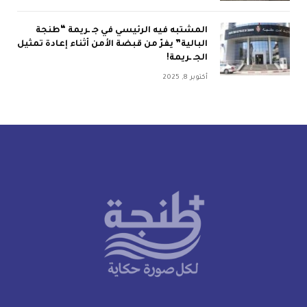
المشتبه فيه الرئيسي في جـ ـريمة “طنجة
البالية” يفرّ من قبضة الأمن أثناء إعادة تمثيل
الجـ ـريمة!
أكتوبر 8, 2025