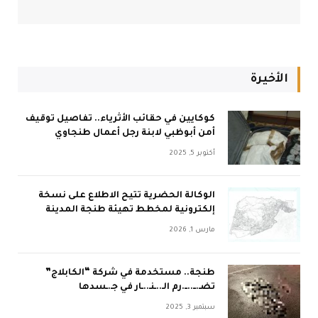
الأخيرة
كوكايين في حقائب الأثرياء.. تفاصيل توقيف
أمن أبوظبي لابنة رجل أعمال طنجاوي
أكتوبر 5, 2025
الوكالة الحضرية تتيح الاطلاع على نسخة
إلكترونية لمخطط تهيئة طنجة المدينة
مارس 1, 2026
طنجة.. مستخدمة في شركة “الكابلاج”
تضـ.ــ..ــ.رم الـ..ـنـ..ـار في جـ.ـسدها
سبتمبر 3, 2025