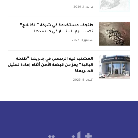
مارس 1, 2026
طنجة.. مستخدمة في شركة “الكابلاج”
تضـ.ــ..ــ.رم الـ..ـنـ..ـار في جـ.ـسدها
سبتمبر 3, 2025
المشتبه فيه الرئيسي في جـ ـريمة “طنجة
البالية” يفرّ من قبضة الأمن أثناء إعادة تمثيل
الجـ ـريمة!
أكتوبر 8, 2025