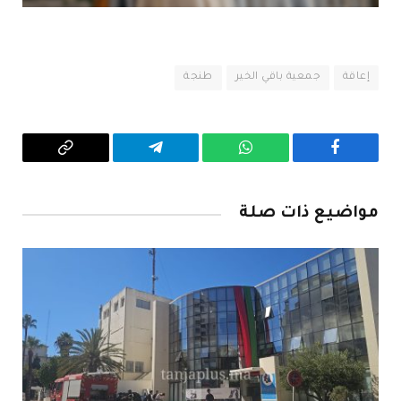
إعاقة
جمعية باقي الخير
طنجة
فيسبوك
واتساب
تيلقرام
Copy
Link
مواضيع ذات صلة