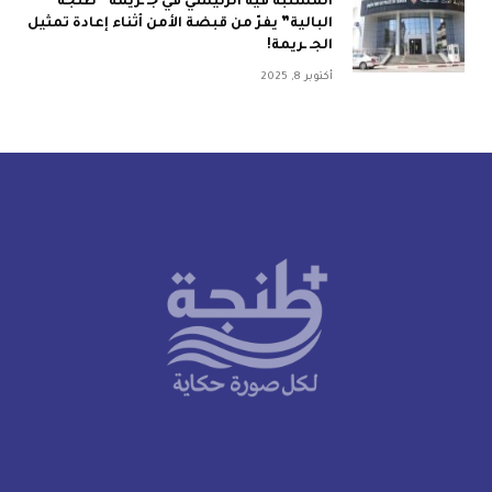
المشتبه فيه الرئيسي في جـ ـريمة “طنجة
البالية” يفرّ من قبضة الأمن أثناء إعادة تمثيل
الجـ ـريمة!
أكتوبر 8, 2025