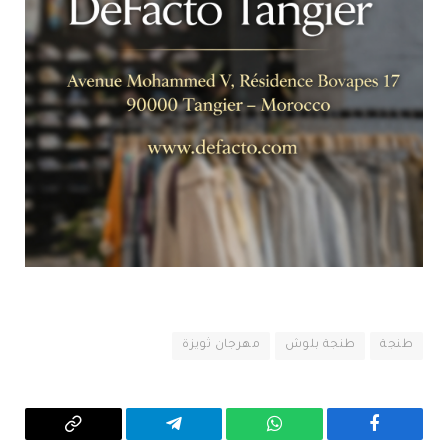
طنجة
طنجة بلوش
مهرجان ثويزة
فيسبوك
واتساب
تيلقرام
Copy