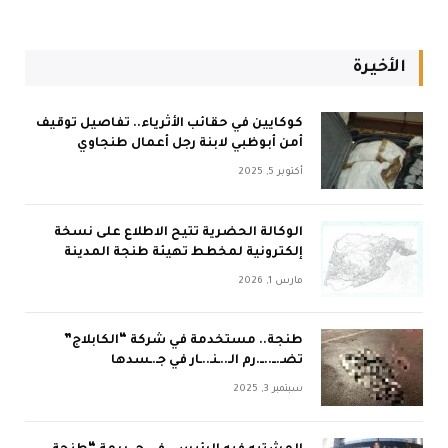
الأخيرة
كوكايين في حقائب الأثرياء.. تفاصيل توقيف
أمن أبوظبي لابنة رجل أعمال طنجاوي
أكتوبر 5, 2025
الوكالة الحضرية تتيح الاطلاع على نسخة
إلكترونية لمخطط تهيئة طنجة المدينة
مارس 1, 2026
طنجة.. مستخدمة في شركة “الكابلاج”
تضـ.ــ..ــ.رم الـ..ـنـ..ـار في جـ.ـسدها
سبتمبر 3, 2025