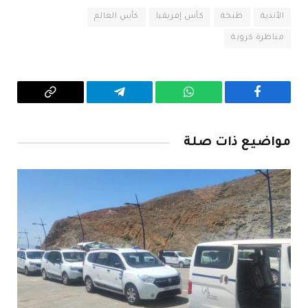
الأندية
طنجة
كأس إفريقيا
كأس العالم
مناظرة كروية
فيسبوك
واتساب
تيلقرام
Copy
Link
مواضيع ذات صلة