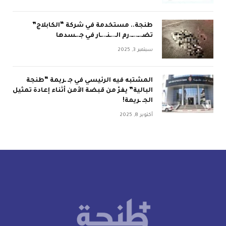
طنجة.. مستخدمة في شركة “الكابلاج”
تضـ.ــ..ــ.رم الـ..ـنـ..ـار في جـ.ـسدها
سبتمبر 3, 2025
المشتبه فيه الرئيسي في جـ ـريمة “طنجة
البالية” يفرّ من قبضة الأمن أثناء إعادة تمثيل
الجـ ـريمة!
أكتوبر 8, 2025