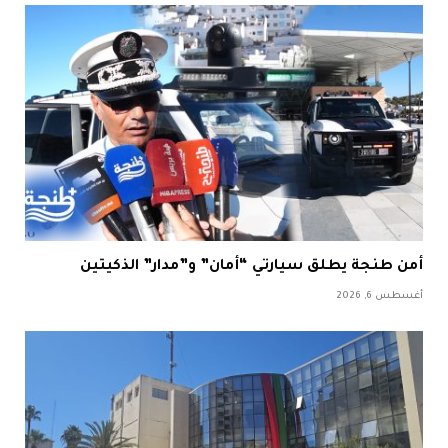
أمن طنجة يطلق سيارتي “أمان” و”مدار” الذكيتين
أغسطس 6, 2026