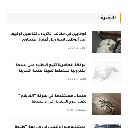
الأخيرة
كوكايين في حقائب الأثرياء.. تفاصيل توقيف
أمن أبوظبي لابنة رجل أعمال طنجاوي
أكتوبر 5, 2025
الوكالة الحضرية تتيح الاطلاع على نسخة
إلكترونية لمخطط تهيئة طنجة المدينة
مارس 1, 2026
طنجة.. مستخدمة في شركة “الكابلاج”
تضـ.ــ..ــ.رم الـ..ـنـ..ـار في جـ.ـسدها
سبتمبر 3, 2025
المشتبه فيه الرئيسي في جـ ـريمة “طنجة