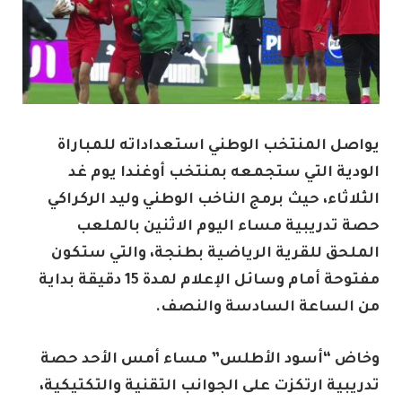
يواصل المنتخب الوطني استعداداته للمباراة
الودية التي ستجمعه بمنتخب أوغندا يوم غد
الثلاثاء، حيث برمج الناخب الوطني وليد الركراكي
حصة تدريبية مساء اليوم الاثنين بالملعب
الملحق للقرية الرياضية بطنجة، والتي ستكون
مفتوحة أمام وسائل الإعلام لمدة 15 دقيقة بداية
من الساعة السادسة والنصف.
وخاض “أسود الأطلس” مساء أمس الأحد حصة
تدريبية ارتكزت على الجوانب التقنية والتكتيكية،