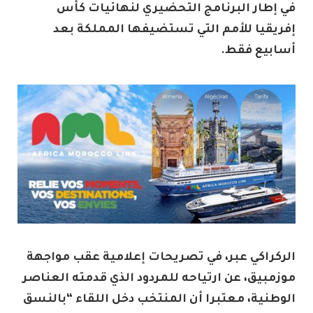
في إطار البرنامج التحضيري لنهائيات كأس
إفريقيا للأمم التي تستضيفها المملكة بعد
أسابيع فقط.
الركراكي عبر، في تصريحات إعلامية عقب مواجهة
موزمبيق، عن ارتياحه للمردود الذي قدمته العناصر
الوطنية، معتبرا أن المنتخب دخل اللقاء “بالنسق