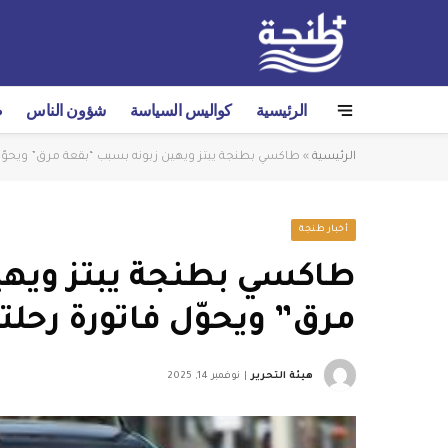
الرئيسية
كواليس السياسة
شؤون الناس
ص
الرئيسية
»
طاكسي بطنجة يبتز ويهين زبونه بسبب “بقعة مرق” ويحوّل فاتورة رحلت
أخبار طنجة
طاكسي بطنجة يبتز ويهي
مرق” ويحوّل فاتورة رحلته من 7 إلى 57
هيئة التحرير
نوفمبر 14, 2025