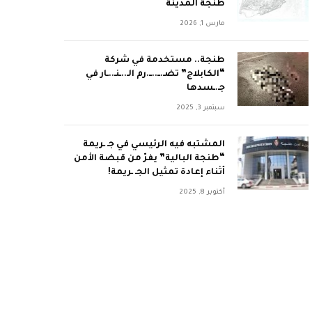
طنجة المدينة
مارس 1, 2026
طنجة.. مستخدمة في شركة
“الكابلاج” تضـ.ــ..ــ.رم الـ..ـنـ..ـار في
جـ.ـسدها
سبتمبر 3, 2025
المشتبه فيه الرئيسي في جـ ـريمة
“طنجة البالية” يفرّ من قبضة الأمن
أثناء إعادة تمثيل الجـ ـريمة!
أكتوبر 8, 2025