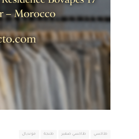
طاكسي
طاكسي صغير
طنجة
مونديال