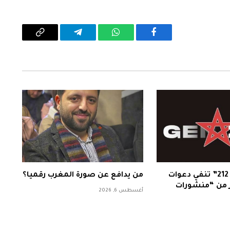
فيسبوك
واتساب
تيلقرام
Copy
Link
حركة “جيل زد 212” تنفي دعوات
من يدافع عن صورة المغرب رقميا؟
ر من “منشورات
أغسطس 6, 2026