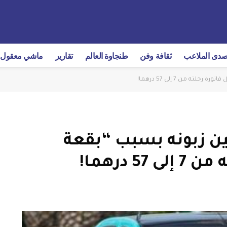
دى الملاعب
ثقافة وفن
طنجاوة العالم
تقارير
ماشي معقول
ه من 7 إلى 57 درهما!
ن زبونه بسبب “بقعة
 درهما!