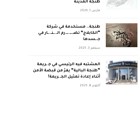
طنجة المدينة
مارس 1, 2026
طنجة.. مستخدمة في شركة
“الكابلاج” تضـ.ــ..ــ.رم الـ..ـنـ..ـار في
جـ.ـسدها
سبتمبر 3, 2025
المشتبه فيه الرئيسي في جـ ـريمة
“طنجة البالية” يفرّ من قبضة الأمن
أثناء إعادة تمثيل الجـ ـريمة!
أكتوبر 8, 2025