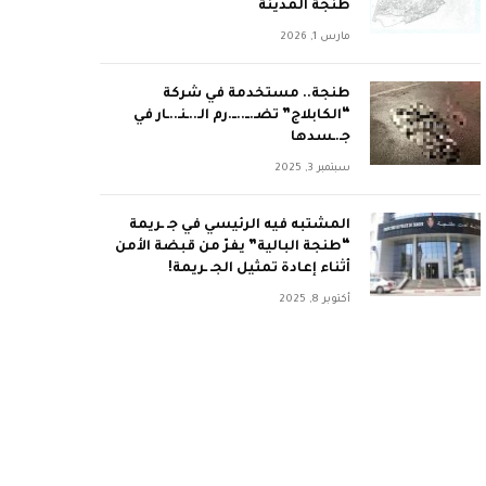
طنجة المدينة
مارس 1, 2026
طنجة.. مستخدمة في شركة
“الكابلاج” تضـ.ــ..ــ.رم الـ..ـنـ..ـار في
جـ.ـسدها
سبتمبر 3, 2025
المشتبه فيه الرئيسي في جـ ـريمة
“طنجة البالية” يفرّ من قبضة الأمن
أثناء إعادة تمثيل الجـ ـريمة!
أكتوبر 8, 2025