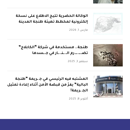
الوكالة الحضرية تتيح الاطلاع على نسخة
إلكترونية لمخطط تهيئة طنجة المدينة
مارس 1, 2026
طنجة.. مستخدمة في شركة “الكابلاج”
تضـ.ــ..ــ.رم الـ..ـنـ..ـار في جـ.ـسدها
سبتمبر 3, 2025
المشتبه فيه الرئيسي في جـ ـريمة “طنجة
البالية” يفرّ من قبضة الأمن أثناء إعادة تمثيل
الجـ ـريمة!
أكتوبر 8, 2025