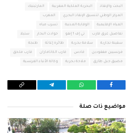
البحث والإنقاذ
البحرية الملكية المغربية
المارتينيك
المركز الوطني لتنسيق الإنقاذ البحري
المغرب
المياه الإقليمية
الوقاية المدنية
تسرب مياه
تفاصيل غرق قارب
تي إف 1 إنفو
حوادث البحار
ستيلا
سفينة تجارية
سلامة بحرية
طائرة إغاثة
طنجة
فرنسيين مفقودين
قادس
قارب الكاتاماران
قارب ملحق
مضيق جبل طارق
ملاحة بحرية
وكالة الأنباء الفرنسية
فيسبوك
واتساب
تيلقرام
Copy
Link
مواضيع ذات صلة