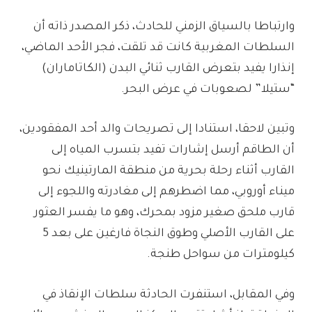
​وارتباطا بالسياق الزمني للحادث، ذكر المصدر ذاته أن
السلطات المغربية كانت قد تلقت، فجر الأحد الماضي،
إنذارا يفيد بتعرض القارب ثنائي البدن (الكاتاماران)
“ستيلا” لصعوبات في عرض البحر.
وتبين لاحقا، استنادا إلى تصريحات والد أحد المفقودين،
أن الطاقم أرسل إشارات تفيد بتسرب المياه إلى
القارب أثناء رحلة بحرية من منطقة المارتينيك نحو
ميناء أوروبي، مما اضطرهم إلى مغادرته واللجوء إلى
قارب ملحق صغير مزود بمحرك، وهو ما يفسر العثور
على القارب الأصلي وطوق النجاة فارغين على بعد 5
كيلومترات من سواحل طنجة.
​وفي المقابل، استنفرت الحادثة سلطات الإنقاذ في