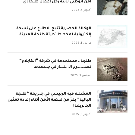
أمن أبوظبي لابنة رجل أعمال طنجاوي
أكتوبر 5, 2025
الوكالة الحضرية تتيح الاطلاع على نسخة
إلكترونية لمخطط تهيئة طنجة المدينة
مارس 1, 2026
طنجة.. مستخدمة في شركة “الكابلاج”
تضـ.ــ..ــ.رم الـ..ـنـ..ـار في جـ.ـسدها
سبتمبر 3, 2025
المشتبه فيه الرئيسي في جـ ـريمة “طنجة
البالية” يفرّ من قبضة الأمن أثناء إعادة تمثيل
الجـ ـريمة!
أكتوبر 8, 2025