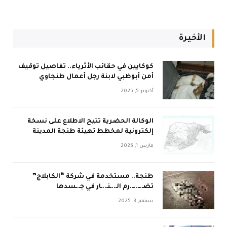
الأخيرة
كوكايين في حقائب الأثرياء.. تفاصيل توقيف
أمن أبوظبي لابنة رجل أعمال طنجاوي
أكتوبر 5, 2025
الوكالة الحضرية تتيح الاطلاع على نسخة
إلكترونية لمخطط تهيئة طنجة المدينة
مارس 1, 2026
طنجة.. مستخدمة في شركة “الكابلاج”
تضـ.ــ..ــ.رم الـ..ـنـ..ـار في جـ.ـسدها
سبتمبر 3, 2025