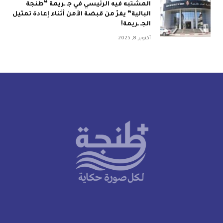
المشتبه فيه الرئيسي في جـ ـريمة “طنجة
البالية” يفرّ من قبضة الأمن أثناء إعادة تمثيل
الجـ ـريمة!
أكتوبر 8, 2025