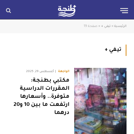
الرئيسية
»
تيفي +
»
صفحة 19
تيفي +
الواجهة
أغسطس 29, 2025
مكتبي بطنجة:
المقررات الدراسية
متوفرة.. وأسعارها
ارتفعت ما بين 10 و20
درهما