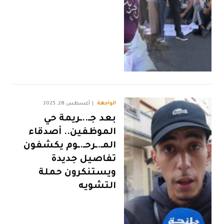
الواجهة
أغسطس 28, 2025
بعد جـ..ـريمة حي
الموظفين.. أصدقاء
المـ.ـرحـ.ـوم يكشفون
تفاصيل جديدة
ويستنكرون حملة
التشويه