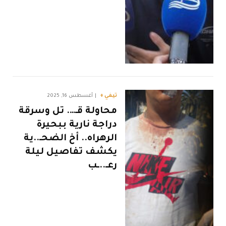
تيفي +
أغسطس 16, 2025
محاولة قـ…. تل وسرقة
دراجة نارية ببحيرة
الرهراه.. أخ الضحـ..ية
يكشف تفاصيل ليلة
رعـ..ـب