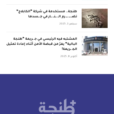
طنجة.. مستخدمة في شركة “الكابلاج”
تضـ.ــ..ــ.رم الـ..ـنـ..ـار في جـ.ـسدها
سبتمبر 3, 2025
المشتبه فيه الرئيسي في جـ ـريمة “طنجة
البالية” يفرّ من قبضة الأمن أثناء إعادة تمثيل
الجـ ـريمة!
أكتوبر 8, 2025