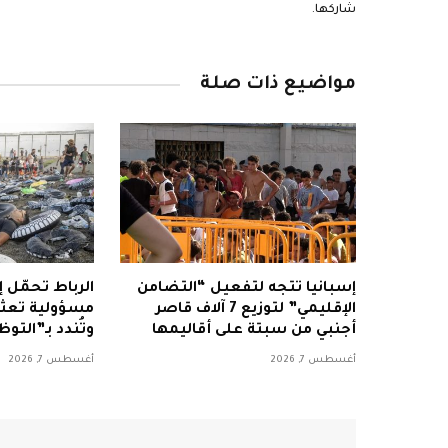
شاركها.
مواضيع ذات صلة
إسبانيا تتجه لتفعيل “التضامن
الرباط تحمّل إ
الإقليمي” لتوزيع 7 آلاف قاصر
مسؤولية تعثر 
أجنبي من سبتة على أقاليمها
وتُندد بـ”التو
أغسطس 7, 2026
أغسطس 7, 2026