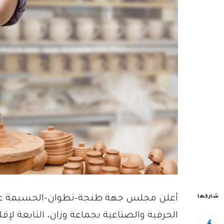
شاركها
أعلن مجلس جهة طنجة-تطوان-الحسيمة ع