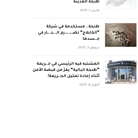
طنجة المدينة
مارس 1, 2026
طنجة.. مستخدمة في شركة
“الكابلاج” تضـ.ــ..ــ.رم الـ..ـنـ..ـار في
جـ.ـسدها
سبتمبر 3, 2025
المشتبه فيه الرئيسي في جـ ـريمة
“طنجة البالية” يفرّ من قبضة الأمن
أثناء إعادة تمثيل الجـ ـريمة!
أكتوبر 8, 2025