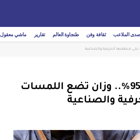
دى الملاعب
ثقافة وفن
طنجاوة العالم
تقارير
ماشي معقول
بـ96 مليون درهم وتقدم بـ95٪.. وزان تضع اللمسات
رفية والصناعية