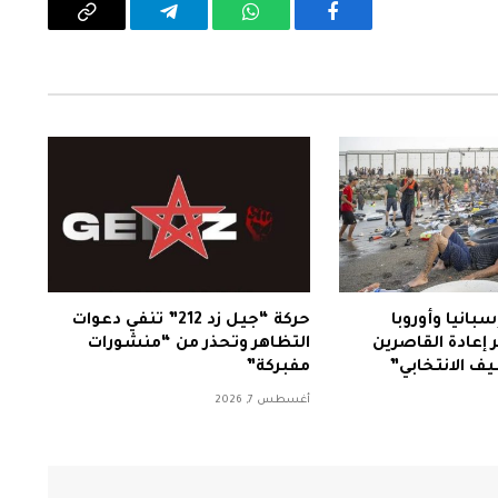
فيسبوك
واتساب
تيلقرام
Copy
Link
سبانيا وأوروبا
حركة “جيل زد 212” تنفي دعوات
إعادة القاصرين
التظاهر وتحذر من “منشورات
ظيف الانتخابي”
مفبركة”
أغسطس 7, 2026