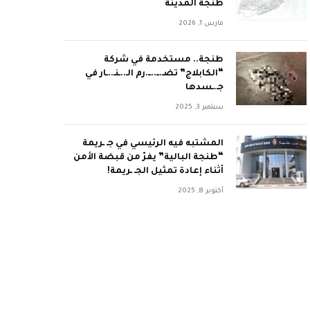
طنجة المدينة
مارس 1, 2026
طنجة.. مستخدمة في شركة
“الكابلاج” تضـ.ــ..ــ.رم الـ..ـنـ..ـار في
جـ.ـسدها
سبتمبر 3, 2025
المشتبه فيه الرئيسي في جـ ـريمة
“طنجة البالية” يفرّ من قبضة الأمن
أثناء إعادة تمثيل الجـ ـريمة!
أكتوبر 8, 2025