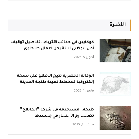
الأخيرة
كوكايين في حقائب الأثرياء.. تفاصيل توقيف
أمن أبوظبي لابنة رجل أعمال طنجاوي
أكتوبر 5, 2025
الوكالة الحضرية تتيح الاطلاع على نسخة
إلكترونية لمخطط تهيئة طنجة المدينة
مارس 1, 2026
طنجة.. مستخدمة في شركة “الكابلاج”
تضـ.ــ..ــ.رم الـ..ـنـ..ـار في جـ.ـسدها
سبتمبر 3, 2025