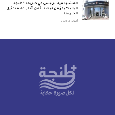
المشتبه فيه الرئيسي في جـ ـريمة “طنجة
البالية” يفرّ من قبضة الأمن أثناء إعادة تمثيل
الجـ ـريمة!
أكتوبر 8, 2025