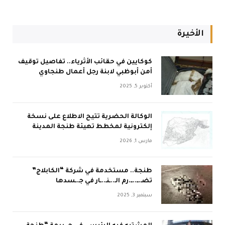
الأخيرة
كوكايين في حقائب الأثرياء.. تفاصيل توقيف
أمن أبوظبي لابنة رجل أعمال طنجاوي
أكتوبر 5, 2025
الوكالة الحضرية تتيح الاطلاع على نسخة
إلكترونية لمخطط تهيئة طنجة المدينة
مارس 1, 2026
طنجة.. مستخدمة في شركة “الكابلاج”
تضـ.ــ..ــ.رم الـ..ـنـ..ـار في جـ.ـسدها
سبتمبر 3, 2025