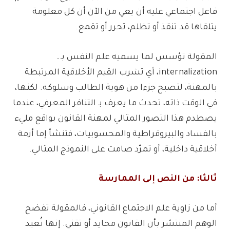
فاعل اجتماعي عليه أن يعي من الآن أن كل معلومة
يتلقاها قد تنقذ أو تظلم، تحرر أو تقمع.
المقولة تؤسس لما يسميه علم النفس بـ ـ
internalization، أي تشرب القيم الأخلاقية المرتبطة
بالمهنة، لتصبح جزءا من هوية الطالب وسلوكه. لكنها،
في الوقت ذاته، تحدث ما يعرف بـ التنافر المعرفي، عندما
يصطدم هذا التصور المثالي لمهنة القانون بواقع مليء
بالفساد والبيروقراطية والمحسوبيات، فتنشأ إما أزمة
أخلاقية داخلية، أو تمرّد صامت على النموذج المثالي.
ثالثا: من النص إلى الممارسة
أما من زاوية علم الاجتماع القانوني، فالمقولة تفضح
الوهم المنتشر بأن القانون محايد أو تقني. إنها تُعيد