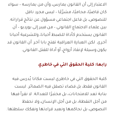
الاعتبار إلى أن القانون يمارس، وأن من يمارسه – سواء
كان قاضيًا، محاميًا، مشرّعًا – ليس مجرد ناقل
للنصوص، بل فاعل اجتماعي مسؤول عن نتائج قراراته.
بين علماء الاجتماع القانوني – من فيبر إلى بورديو – أن
القانون يستخدم كأداة للضبط أحيانا، وللشرعية أحيانا
أخرى. لكن العبارة العراقية تفتح بابا آخر: أن القانون قد
يكون وسيلة لإنقاذ أرواح، أو أداة للقتل القانوني.
رابعا: كلية الحقوق التي في خاطري
كلية الحقوق التي في خاطري ليست مكانا يُدرس فيه
القانون فقط، بل فضاء تصقل فيه الضمائر. ليست
بناية تعد للامتحانات، بل مختبرًا للعدالة. لا نقرأ فيها
من أجل النقطة، بل من أجل الإنسان، ولا نحفظ
النصوص، بل نحاكمها ونعيد قراءتها ونفكك سلطتها.