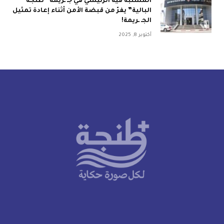
المشتبه فيه الرئيسي في جـ ـريمة “طنجة
البالية” يفرّ من قبضة الأمن أثناء إعادة تمثيل
الجـ ـريمة!
أكتوبر 8, 2025