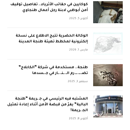
كوكايين في حقائب الأثرياء.. تفاصيل توقيف
أمن أبوظبي لابنة رجل أعمال طنجاوي
أكتوبر 5, 2025
الوكالة الحضرية تتيح الاطلاع على نسخة
إلكترونية لمخطط تهيئة طنجة المدينة
مارس 1, 2026
طنجة.. مستخدمة في شركة “الكابلاج”
تضـ.ــ..ــ.رم الـ..ـنـ..ـار في جـ.ـسدها
سبتمبر 3, 2025
المشتبه فيه الرئيسي في جـ ـريمة “طنجة
البالية” يفرّ من قبضة الأمن أثناء إعادة تمثيل
الجـ ـريمة!
أكتوبر 8, 2025