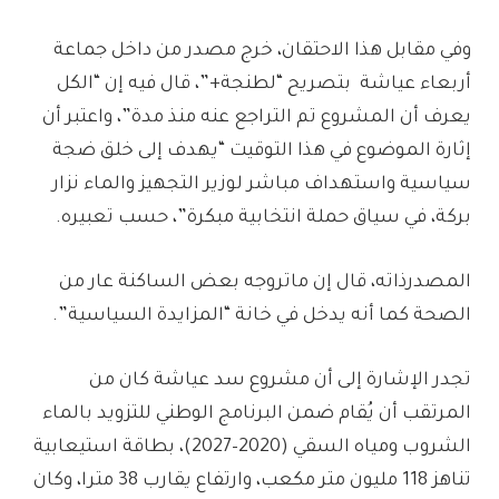
وفي مقابل هذا الاحتقان، خرج مصدر من داخل جماعة
أربعاء عياشة بتصريح “لطنجة+”، قال فيه إن “الكل
يعرف أن المشروع تم التراجع عنه منذ مدة”، واعتبر أن
إثارة الموضوع في هذا التوقيت “يهدف إلى خلق ضجة
سياسية واستهداف مباشر لوزير التجهيز والماء نزار
بركة، في سياق حملة انتخابية مبكرة”، حسب تعبيره.
المصدرذاته، قال إن ماتروجه بعض الساكنة عار من
الصحة كما أنه يدخل في خانة “المزايدة السياسية”.
تجدر الإشارة إلى أن مشروع سد عياشة كان من
المرتقب أن يُقام ضمن البرنامج الوطني للتزويد بالماء
الشروب ومياه السقي (2020–2027)، بطاقة استيعابية
تناهز 118 مليون متر مكعب، وارتفاع يقارب 38 مترا، وكان