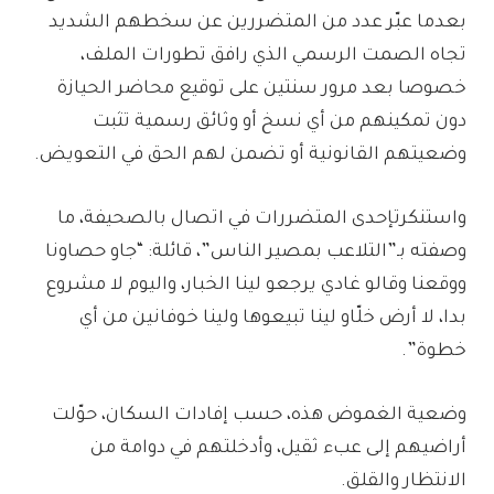
بعدما عبّر عدد من المتضررين عن سخطهم الشديد
تجاه الصمت الرسمي الذي رافق تطورات الملف،
خصوصا بعد مرور سنتين على توقيع محاضر الحيازة
دون تمكينهم من أي نسخ أو وثائق رسمية تثبت
وضعيتهم القانونية أو تضمن لهم الحق في التعويض.
واستنكرتإحدى المتضررات في اتصال بالصحيفة، ما
وصفته بـ”التلاعب بمصير الناس”، قائلة: “جاو حصاونا
ووقعنا وقالو غادي يرجعو لينا الخبار، واليوم لا مشروع
بدا، لا أرض خلّاو لينا تبيعوها ولينا خوفانين من أي
خطوة”.
وضعية الغموض هذه، حسب إفادات السكان، حوّلت
أراضيهم إلى عبء ثقيل، وأدخلتهم في دوامة من
الانتظار والقلق.