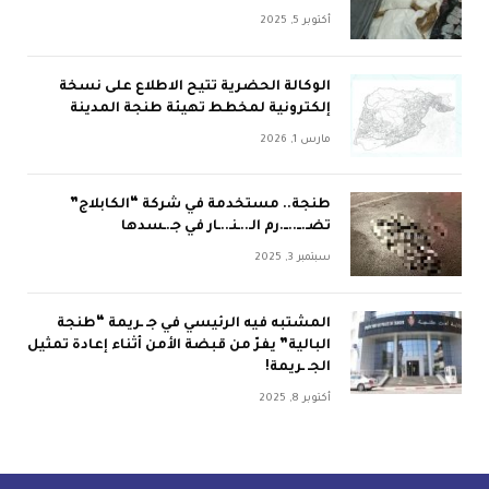
أكتوبر 5, 2025
الوكالة الحضرية تتيح الاطلاع على نسخة
إلكترونية لمخطط تهيئة طنجة المدينة
مارس 1, 2026
طنجة.. مستخدمة في شركة “الكابلاج”
تضـ.ــ..ــ.رم الـ..ـنـ..ـار في جـ.ـسدها
سبتمبر 3, 2025
المشتبه فيه الرئيسي في جـ ـريمة “طنجة
البالية” يفرّ من قبضة الأمن أثناء إعادة تمثيل
الجـ ـريمة!
أكتوبر 8, 2025