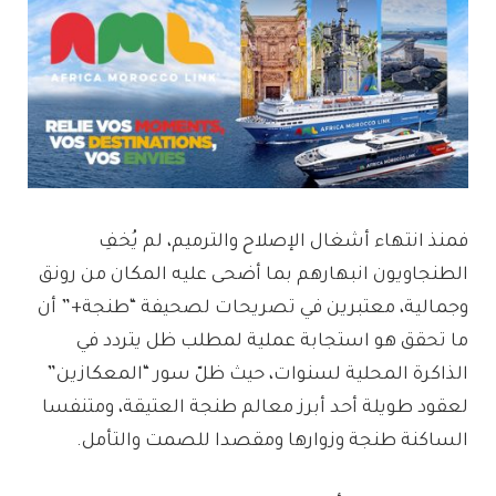
فمنذ انتهاء أشغال الإصلاح والترميم، لم يُخفِ
الطنجاويون انبهارهم بما أضحى عليه المكان من رونق
وجمالية، معتبرين في تصريحات لصحيفة “طنجة+” أن
ما تحقق هو استجابة عملية لمطلب ظل يتردد في
الذاكرة المحلية لسنوات، حيث ظلّ سور “المعكازين”
لعقود طويلة أحد أبرز معالم طنجة العتيقة، ومتنفسا
الساكنة طنجة وزوارها ومقصدا للصمت والتأمل.