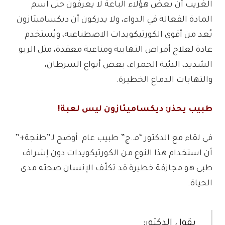
الغريب أن بعض هؤلاء الباعة لا يعرفون حتى اسم
المادة الفعالة في الدواء، ولا يدركون أن ديكساميثازون
يُعد من أقوى الكورتيكويدات الاصطناعية، ويُستخدم
عادة لعلاج أمراض التهابية ومناعية معقدة، مثل الربو
الشديد، الذئبة الحمراء، بعض أنواع السرطان،
والتهابات الدماغ الخطيرة.
طبيب يحذر: ديكساميثازون ليس لعبة!
في لقاء مع الدكتور “مـ.ج” طبيب عام أوضح لـ”طنجة+”
أن استخدام هذا النوع من الكورتيكويدات دون إشراف
طبي هو مجازفة خطيرة قد تكلّف الإنسان صحته مدى
الحياة.
يقول الدكتور: