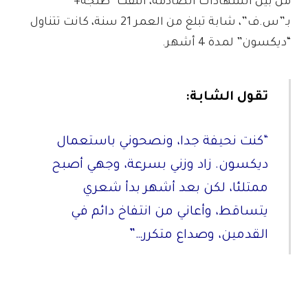
من بين الشهادات الصادمة، التقت “طنجة+”
بـ”س.ف”، شابة تبلغ من العمر 21 سنة، كانت تتناول
“ديكسون” لمدة 4 أشهر.
تقول الشابة:
“كنت نحيفة جدا، ونصحوني باستعمال
ديكسون. زاد وزني بسرعة، وجهي أصبح
ممتلئا، لكن بعد أشهر بدأ شعري
يتساقط، وأعاني من انتفاخ دائم في
القدمين، وصداع متكرر…”