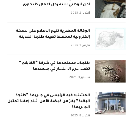
أمن أبوظبي لابنة رجل أعمال طنجاوي
أكتوبر 5, 2025
الوكالة الحضرية تتيح الاطلاع على نسخة
إلكترونية لمخطط تهيئة طنجة المدينة
مارس 1, 2026
طنجة.. مستخدمة في شركة “الكابلاج”
تضـ.ــ..ــ.رم الـ..ـنـ..ـار في جـ.ـسدها
سبتمبر 3, 2025
المشتبه فيه الرئيسي في جـ ـريمة “طنجة
البالية” يفرّ من قبضة الأمن أثناء إعادة تمثيل
الجـ ـريمة!
أكتوبر 8, 2025