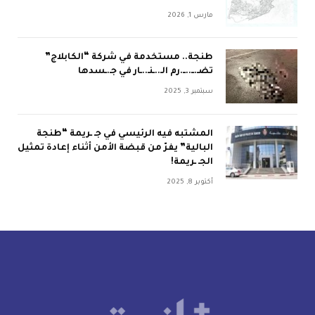
مارس 1, 2026
طنجة.. مستخدمة في شركة “الكابلاج”
تضـ.ــ..ــ.رم الـ..ـنـ..ـار في جـ.ـسدها
سبتمبر 3, 2025
المشتبه فيه الرئيسي في جـ ـريمة “طنجة
البالية” يفرّ من قبضة الأمن أثناء إعادة تمثيل
الجـ ـريمة!
أكتوبر 8, 2025