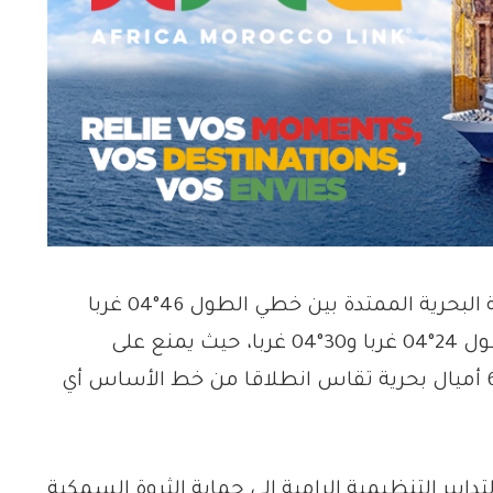
ويتعلق الأمر، بحسب المصدر ذاته، بالمنطقة البحرية الممتدة بين خطي الطول 46°04 غربا
و54°04 غربا، والمنطقة الثانية بين خطي الطول 24°04 غربا و30°04 غربا، حيث يمنع على
المراكب المعنية الاقتراب لمسافة تقل عن 6 أميال بحرية تقاس انطلاقا من خط الأساس أي
دابير التنظيمية الرامية إلى حماية الثروة السمكية