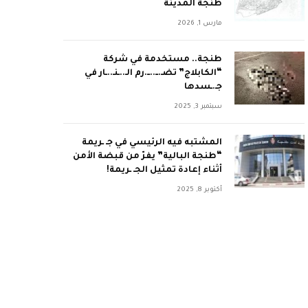
طنجة المدينة
مارس 1, 2026
طنجة.. مستخدمة في شركة
“الكابلاج” تضـ.ــ..ــ.رم الـ..ـنـ..ـار في
جـ.ـسدها
سبتمبر 3, 2025
المشتبه فيه الرئيسي في جـ ـريمة
“طنجة البالية” يفرّ من قبضة الأمن
أثناء إعادة تمثيل الجـ ـريمة!
أكتوبر 8, 2025