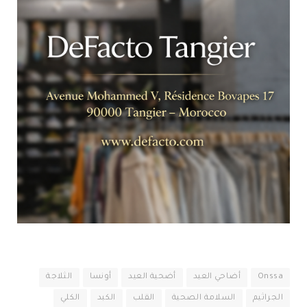
Onssa
أضاحي العيد
أضحية العيد
أونسا
الثلاجة
الجراثيم
السلامة الصحية
القلب
الكبد
الكلي