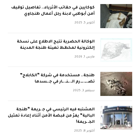
كوكايين في حقائب الأثرياء.. تفاصيل توقيف
أمن أبوظبي لابنة رجل أعمال طنجاوي
أكتوبر 5, 2025
الوكالة الحضرية تتيح الاطلاع على نسخة
إلكترونية لمخطط تهيئة طنجة المدينة
مارس 1, 2026
طنجة.. مستخدمة في شركة “الكابلاج”
تضـ.ــ..ــ.رم الـ..ـنـ..ـار في جـ.ـسدها
سبتمبر 3, 2025
المشتبه فيه الرئيسي في جـ ـريمة “طنجة
البالية” يفرّ من قبضة الأمن أثناء إعادة تمثيل
الجـ ـريمة!
أكتوبر 8, 2025