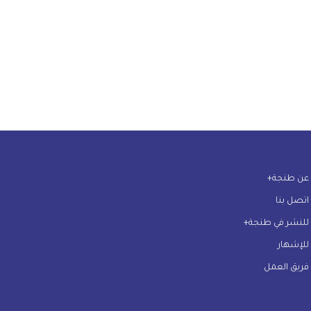
عن طنجة+
اتصل بنا
للنشر في طنجة+
للإشهار
فريق العمل