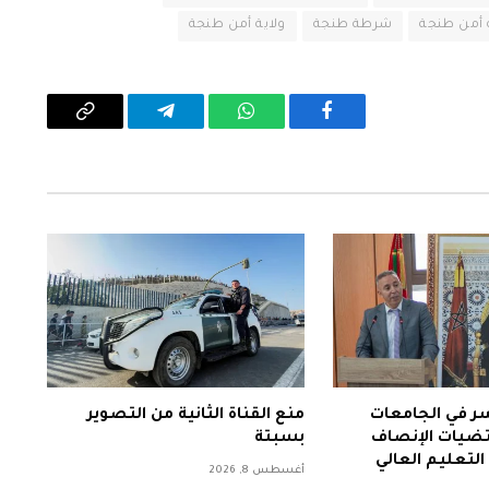
 أمن طنجة
شرطة طنجة
ولاية أمن طنجة
فيسبوك
واتساب
تيلقرام
Copy
Link
سر في الجامعات
منع القناة الثانية من التصوير
تضيات الإنصاف
بسبتة
التعليم العالي
أغسطس 8, 2026