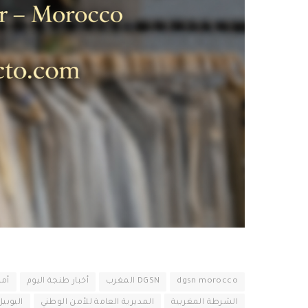
dgsn morocco
DGSN المغرب
أخبار طنجة اليوم
أم
الشرطة المغربية
المديرية العامة للأمن الوطني
اليوبي