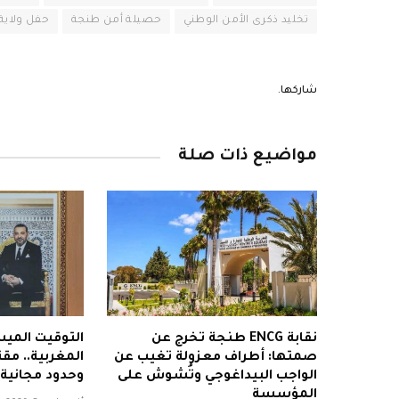
تخليد ذكرى الأمن الوطني
حصيلة أمن طنجة
حفل ولاية
شاركها.
مواضيع ذات صلة
نقابة ENCG طنجة تخرج عن
التوقيت المي
صمتها: أطراف معزولة تغيب عن
المغربية.. مق
الواجب البيداغوجي وتُشوش على
وحدود مجانية 
المؤسسة