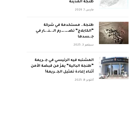
طنجة المدينة
مارس 1, 2026
طنجة.. مستخدمة في شركة
“الكابلاج” تضـ.ــ..ــ.رم الـ..ـنـ..ـار في
جـ.ـسدها
سبتمبر 3, 2025
المشتبه فيه الرئيسي في جـ ـريمة
“طنجة البالية” يفرّ من قبضة الأمن
أثناء إعادة تمثيل الجـ ـريمة!
أكتوبر 8, 2025