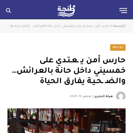
الرئيسية
»
حارس أمن يـ ـعـتـدي على خمسيني داخل حانة بالعرائش… والـضـ ـحـيـة يفارق الحياة
الواجهة
حارس أمن يـ ـعـتـدي على
خمسيني داخل حانة بالعرائش…
والـضـ ـحـيـة يفارق الحياة
هيئة التحرير
نوفمبر 19, 2025