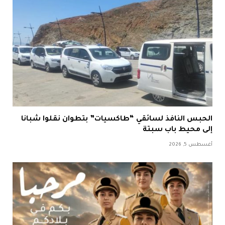
الحبس النافذ لسائقي “طاكسيات” بتطوان نقلوا شبانا
إلى محيط باب سبتة
أغسطس 5, 2026