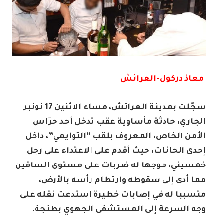
معاذ دركول-العرائش
سجّلت بمدينة العرائش، مساء الاثنين 17 نونبر
الجاري، حادثة مأساوية عقب تدخل أحد حرّاس
الأمن الخاص، المعروف بلقب “التوايمي”، داخل
إحدى الحانات، حيث أقدم على الاعتداء على رجل
خمسيني، موجها له ضربات على مستوى الساقين
مما أدى إلى سقوطه وارتطام رأسه بالأرض،
متسببا له في إصابات خطيرة استدعت نقله على
وجه السرعة إلى المستشفى الجهوي بطنجة.