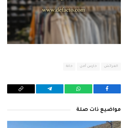
العرائش
حارس أمن
حانة
فيسبوك
واتساب
تيلقرام
Copy
Link
مواضيع ذات صلة