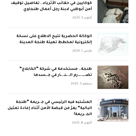
كوكايين في حقائب الأثرياء.. تفاصيل توقيف
أمن أبوظبي لابنة رجل أعمال طنجاوي
أكتوبر 5, 2025
الوكالة الحضرية تتيح الاطلاع على نسخة
إلكترونية لمخطط تهيئة طنجة المدينة
مارس 1, 2026
طنجة.. مستخدمة في شركة “الكابلاج”
تضـ.ــ..ــ.رم الـ..ـنـ..ـار في جـ.ـسدها
سبتمبر 3, 2025
المشتبه فيه الرئيسي في جـ ـريمة “طنجة
البالية” يفرّ من قبضة الأمن أثناء إعادة تمثيل
الجـ ـريمة!
أكتوبر 8, 2025