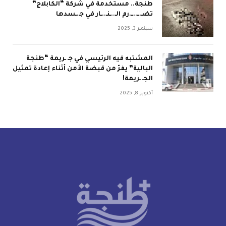
طنجة.. مستخدمة في شركة “الكابلاج”
تضـ.ــ..ــ.رم الـ..ـنـ..ـار في جـ.ـسدها
سبتمبر 3, 2025
المشتبه فيه الرئيسي في جـ ـريمة “طنجة
البالية” يفرّ من قبضة الأمن أثناء إعادة تمثيل
الجـ ـريمة!
أكتوبر 8, 2025