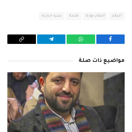
أمطار
أمطار قوية
طنجة
نشرة انذارية
فيسبوك
واتساب
تيلقرام
Copy
Link
مواضيع ذات صلة