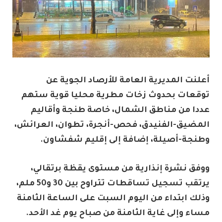
أعلنت المديرية العامة للأرصاد الجوية عن
توقعات بحدوث زخات مطرية محليا قوية ستهم
عددا من مناطق الشمال، خاصة طنجة وأقاليم
المضيق-الفنيدق، فحص-أنجرة، تطوان، العرائش،
وطنجة-أصيلة، إضافة إلى إقليم شفشاون.
ووفق نشرة إنذارية من مستوى يقظة برتقالي،
يرتقب تسجيل تساقطات تتراوح بين 30 و50 ملم،
وذلك ابتداء من اليوم السبت على الساعة الثامنة
مساء وإلى غاية الثامنة من صباح يوم غد الأحد.