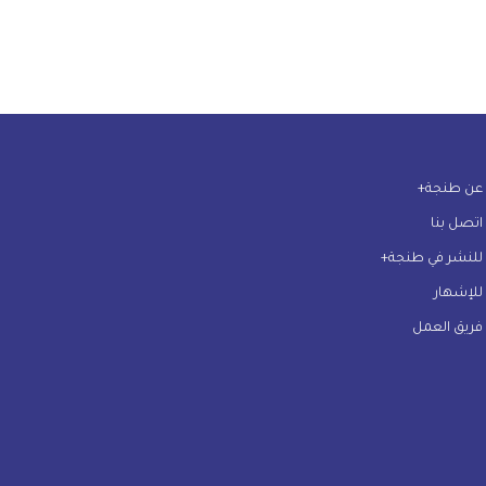
عن طنجة+
اتصل بنا
للنشر في طنجة+
للإشهار
فريق العمل