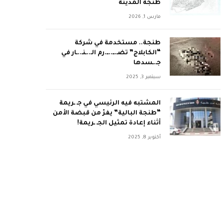
طنجة المدينة
مارس 1, 2026
طنجة.. مستخدمة في شركة
“الكابلاج” تضـ.ــ..ــ.رم الـ..ـنـ..ـار في
جـ.ـسدها
سبتمبر 3, 2025
المشتبه فيه الرئيسي في جـ ـريمة
“طنجة البالية” يفرّ من قبضة الأمن
أثناء إعادة تمثيل الجـ ـريمة!
أكتوبر 8, 2025