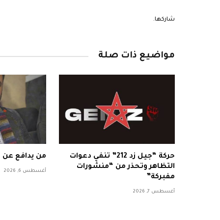
شاركها.
مواضيع ذات صلة
حركة “جيل زد 212” تنفي دعوات
من يدافع عن 
التظاهر وتحذر من “منشورات
أغسطس 6, 2026
مفبركة”
أغسطس 7, 2026