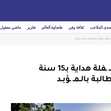
دى الملاعب
ثقافة وفن
طنجاوة العالم
تقارير
ماشي معقول
القضاء يـ ـديـن قـ ـاتـل الطـ ـفلة هداية بـ15 سنة
بة بالـمـ ـؤبـد