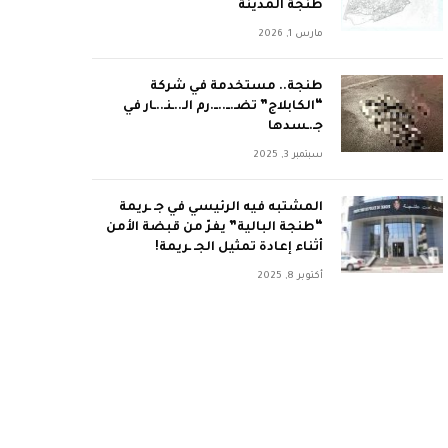
طنجة المدينة
مارس 1, 2026
طنجة.. مستخدمة في شركة
“الكابلاج” تضـ.ــ..ــ.رم الـ..ـنـ..ـار في
جـ.ـسدها
سبتمبر 3, 2025
المشتبه فيه الرئيسي في جـ ـريمة
“طنجة البالية” يفرّ من قبضة الأمن
أثناء إعادة تمثيل الجـ ـريمة!
أكتوبر 8, 2025