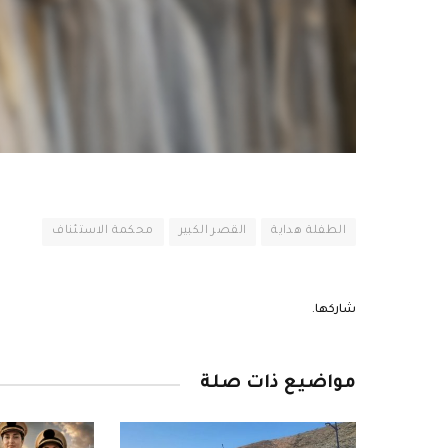
الطفلة هداية
القصر الكبير
محكمة الاستئناف
شاركها.
مواضيع ذات صلة