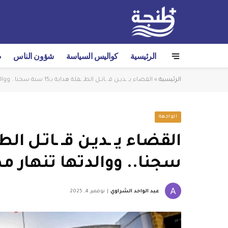
الرئيسية
كواليس السياسة
شؤون الناس
ص
الرئيسية
»
القضاء يـ ـديـن قـ ـاتـل الطـ ـفلة هداية بـ15 سنة سجنا.. ووالدتها تنهار مطالبة بالـمـ ـؤبـد
الواجهة
سجنا.. ووالدتها تنهار مطال
عبد الواحد الشراوي
نوفمبر 4, 2025