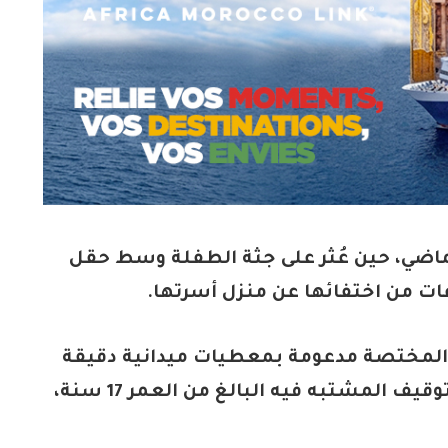
اضي، حين عُثر على جثة الطفلة وسط حقل
عات من اختفائها عن منزل أسرتها.
لح المختصة مدعومة بمعطيات ميدانية دقيقة
وتسجيلات كاميرات المراقبة، مكنت من توقيف المشتبه فيه البالغ من العمر 17 سنة،