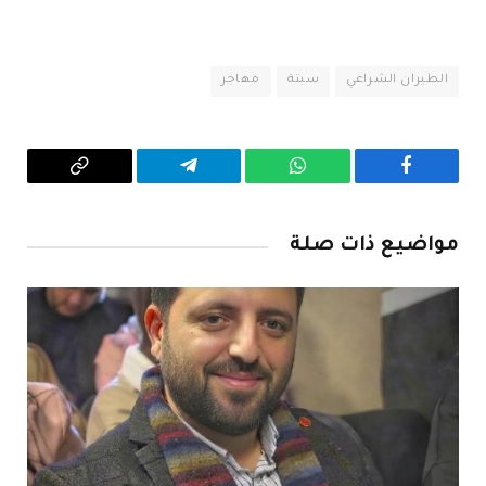
الطيران الشراعي
سبتة
مهاجر
فيسبوك
واتساب
تيلقرام
Copy
Link
مواضيع ذات صلة