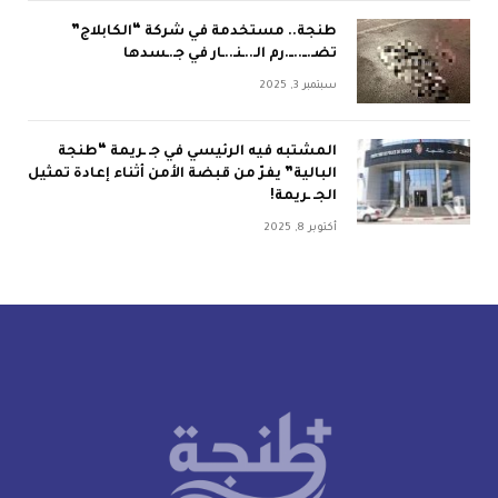
طنجة.. مستخدمة في شركة “الكابلاج”
تضـ.ــ..ــ.رم الـ..ـنـ..ـار في جـ.ـسدها
سبتمبر 3, 2025
المشتبه فيه الرئيسي في جـ ـريمة “طنجة
البالية” يفرّ من قبضة الأمن أثناء إعادة تمثيل
الجـ ـريمة!
أكتوبر 8, 2025