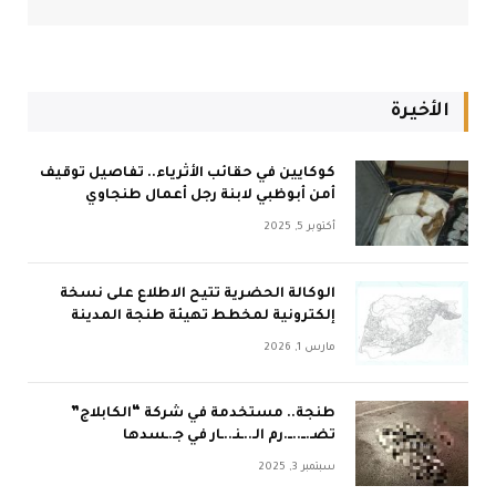
الأخيرة
كوكايين في حقائب الأثرياء.. تفاصيل توقيف
أمن أبوظبي لابنة رجل أعمال طنجاوي
أكتوبر 5, 2025
الوكالة الحضرية تتيح الاطلاع على نسخة
إلكترونية لمخطط تهيئة طنجة المدينة
مارس 1, 2026
طنجة.. مستخدمة في شركة “الكابلاج”
تضـ.ــ..ــ.رم الـ..ـنـ..ـار في جـ.ـسدها
سبتمبر 3, 2025