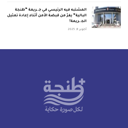
المشتبه فيه الرئيسي في جـ ـريمة “طنجة
البالية” يفرّ من قبضة الأمن أثناء إعادة تمثيل
الجـ ـريمة!
أكتوبر 8, 2025