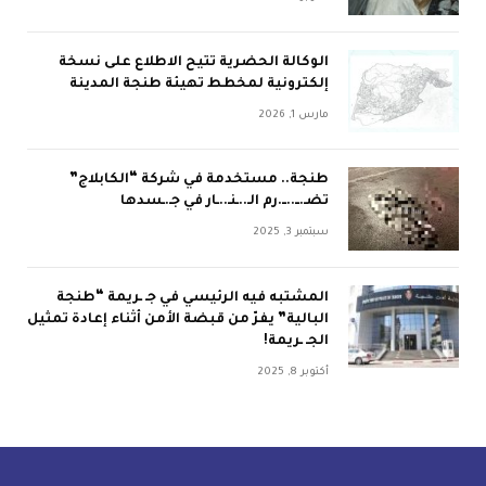
الوكالة الحضرية تتيح الاطلاع على نسخة
إلكترونية لمخطط تهيئة طنجة المدينة
مارس 1, 2026
طنجة.. مستخدمة في شركة “الكابلاج”
تضـ.ــ..ــ.رم الـ..ـنـ..ـار في جـ.ـسدها
سبتمبر 3, 2025
المشتبه فيه الرئيسي في جـ ـريمة “طنجة
البالية” يفرّ من قبضة الأمن أثناء إعادة تمثيل
الجـ ـريمة!
أكتوبر 8, 2025