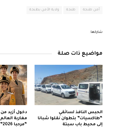
أمن طنجة
طنجة
ولاية الأمن بطنجة
شاركها.
مواضيع ذات صلة
الحبس النافذ لسائقي
“طاكسيات” بتطوان نقلوا شبانا
مغاربة العالم
إلى محيط باب سبتة
“مرحبا 2026”