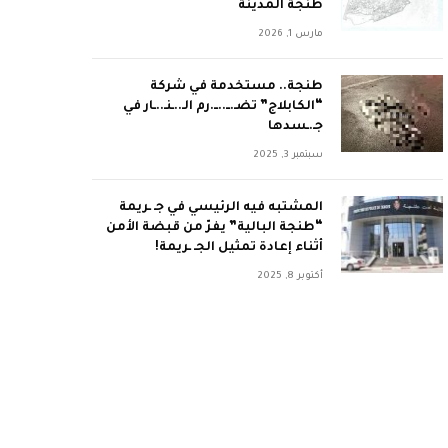
طنجة المدينة
مارس 1, 2026
طنجة.. مستخدمة في شركة
“الكابلاج” تضـ.ــ..ــ.رم الـ..ـنـ..ـار في
جـ.ـسدها
سبتمبر 3, 2025
المشتبه فيه الرئيسي في جـ ـريمة
“طنجة البالية” يفرّ من قبضة الأمن
أثناء إعادة تمثيل الجـ ـريمة!
أكتوبر 8, 2025