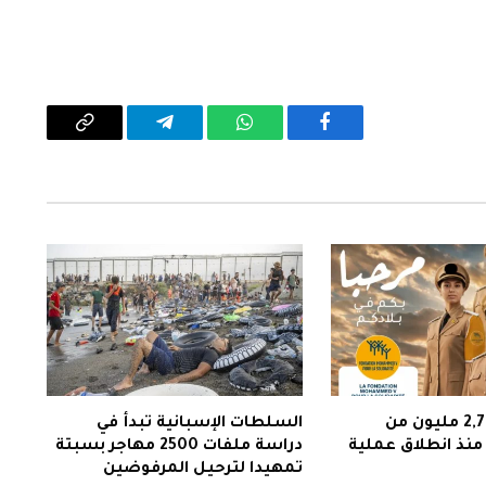
فيسبوك
واتساب
تيلقرام
Copy
Link
دخول أزيد من 2,7 مليون من
السلطات الإسبانية تبدأ في
 منذ انطلاق عملية
دراسة ملفات 2500 مهاجر بسبتة
تمهيدا لترحيل المرفوضين