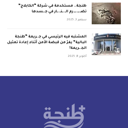
طنجة.. مستخدمة في شركة “الكابلاج”
تضـ.ــ..ــ.رم الـ..ـنـ..ـار في جـ.ـسدها
سبتمبر 3, 2025
المشتبه فيه الرئيسي في جـ ـريمة “طنجة
البالية” يفرّ من قبضة الأمن أثناء إعادة تمثيل
الجـ ـريمة!
أكتوبر 8, 2025