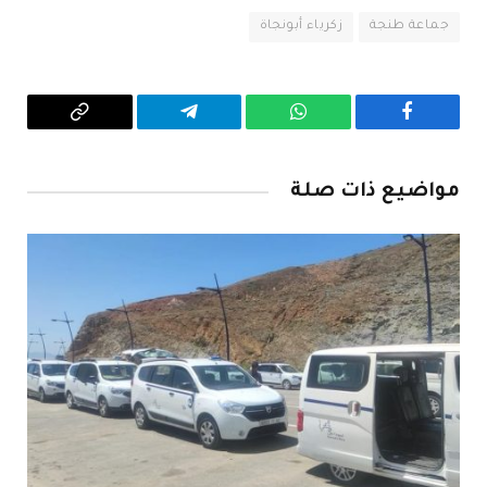
جماعة طنجة
زكرياء أبونجاة
فيسبوك
واتساب
تيلقرام
Copy
Link
مواضيع ذات صلة