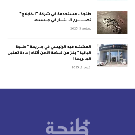
طنجة.. مستخدمة في شركة “الكابلاج”
تضـ.ــ..ــ.رم الـ..ـنـ..ـار في جـ.ـسدها
سبتمبر 3, 2025
المشتبه فيه الرئيسي في جـ ـريمة “طنجة
البالية” يفرّ من قبضة الأمن أثناء إعادة تمثيل
الجـ ـريمة!
أكتوبر 8, 2025