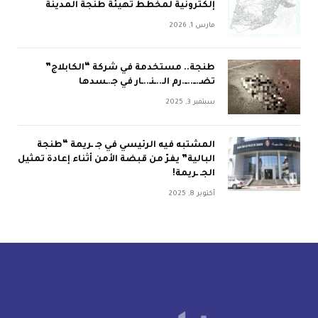
إلكترونية لمخطط تهيئة طنجة المدينة
مارس 1, 2026
طنجة.. مستخدمة في شركة “الكابلاج”
تضـ.ــ..ــ.رم الـ..ـنـ..ـار في جـ.ـسدها
سبتمبر 3, 2025
المشتبه فيه الرئيسي في جـ ـريمة “طنجة
البالية” يفرّ من قبضة الأمن أثناء إعادة تمثيل
الجـ ـريمة!
أكتوبر 8, 2025