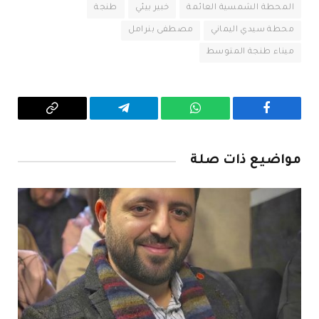
المحطة الشمسية العائمة
خبير بيئي
طنجة
محطة سيدي اليماني
مصطفى بنرامل
ميناء طنجة المتوسط
فيسبوك
واتساب
تيلقرام
Copy
Link
مواضيع ذات صلة