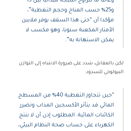
وغالبا ما تتراوح النتيجة ميدانيا بين 15
و25% حسب المناخ وحجم التغطية”،
مؤكدا أن “حتى هذا السقف يوفر ملايين
الأمتار المكعبة سنويا، وهو مكسب لا
يمكن الاستهانة به”.
لكن بالمقابل، شدد على ضرورة الانتباه إلى التوازن
البيولوجي للسدود:
“حين تتجاوز التغطية 40% من المسطح
المائي قد يتأثر الأكسجين المذاب وتضرر
الكائنات المائية. المطلوب إذن أن لا ننتج
الكهرباء على حساب صحة النظام البيئي،