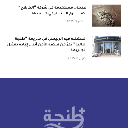
طنجة.. مستخدمة في شركة “الكابلاج”
تضـ.ــ..ــ.رم الـ..ـنـ..ـار في جـ.ـسدها
سبتمبر 3, 2025
المشتبه فيه الرئيسي في جـ ـريمة “طنجة
البالية” يفرّ من قبضة الأمن أثناء إعادة تمثيل
الجـ ـريمة!
أكتوبر 8, 2025