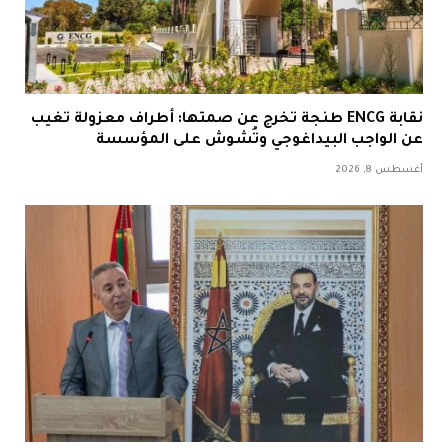
نقابة ENCG طنجة تخرج عن صمتها: أطراف معزولة تغيب
عن الواجب البيداغوجي وتُشوش على المؤسسة
أغسطس 8, 2026