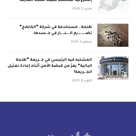
إلكترونية لمخطط تهيئة طنجة المدينة
مارس 1, 2026
طنجة.. مستخدمة في شركة “الكابلاج”
تضـ.ــ..ــ.رم الـ..ـنـ..ـار في جـ.ـسدها
سبتمبر 3, 2025
المشتبه فيه الرئيسي في جـ ـريمة “طنجة
البالية” يفرّ من قبضة الأمن أثناء إعادة تمثيل
الجـ ـريمة!
أكتوبر 8, 2025