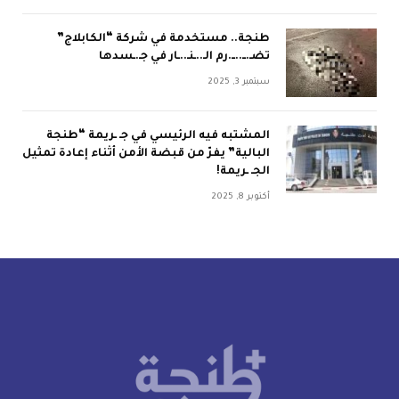
طنجة.. مستخدمة في شركة “الكابلاج”
تضـ.ــ..ــ.رم الـ..ـنـ..ـار في جـ.ـسدها
سبتمبر 3, 2025
المشتبه فيه الرئيسي في جـ ـريمة “طنجة
البالية” يفرّ من قبضة الأمن أثناء إعادة تمثيل
الجـ ـريمة!
أكتوبر 8, 2025