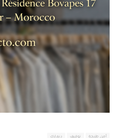
أمن طنجة
توقيف
دنمارك