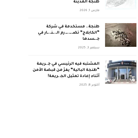
طنجة المدينة
مارس 1, 2026
طنجة.. مستخدمة في شركة
“الكابلاج” تضـ.ــ..ــ.رم الـ..ـنـ..ـار في
جـ.ـسدها
سبتمبر 3, 2025
المشتبه فيه الرئيسي في جـ ـريمة
“طنجة البالية” يفرّ من قبضة الأمن
أثناء إعادة تمثيل الجـ ـريمة!
أكتوبر 8, 2025