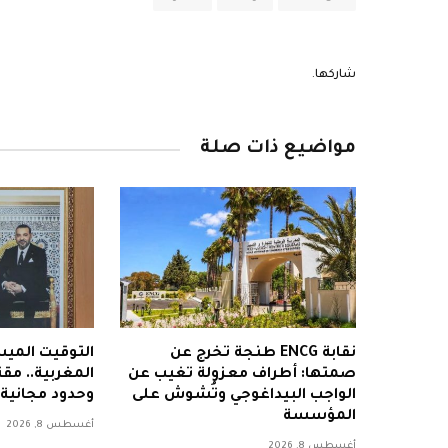
شاركها.
مواضيع ذات صلة
نقابة ENCG طنجة تخرج عن
التوقيت المي
صمتها: أطراف معزولة تغيب عن
المغربية.. مق
الواجب البيداغوجي وتُشوش على
وحدود مجانية 
المؤسسة
أغسطس 8, 2026
أغسطس 8, 2026