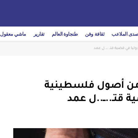
دى الملاعب
ثقافة وفن
طنجاوة العالم
تقارير
ماشي معقول
ا في قضية قتـ..ــ..ل عمد
 من أصول فلسطينية
قتـ..ــ..ل عمد