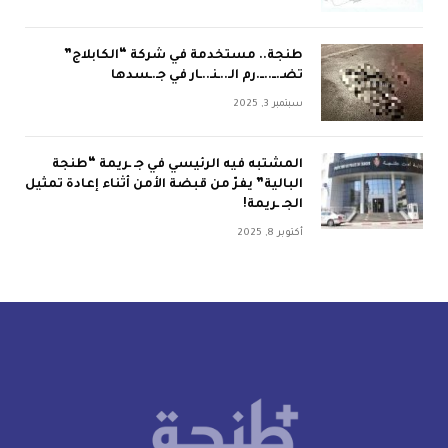
طنجة.. مستخدمة في شركة “الكابلاج”
تضـ.ــ..ــ.رم الـ..ـنـ..ـار في جـ.ـسدها
سبتمبر 3, 2025
المشتبه فيه الرئيسي في جـ ـريمة “طنجة
البالية” يفرّ من قبضة الأمن أثناء إعادة تمثيل
الجـ ـريمة!
أكتوبر 8, 2025