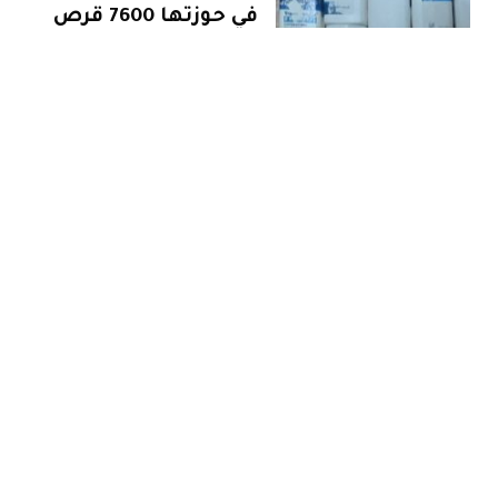
في حوزتها 7600 قرص
مخدر
أخبار طنجة
أغسطس 1, 2026
عشرات المرشحين
للهجرة ينامون