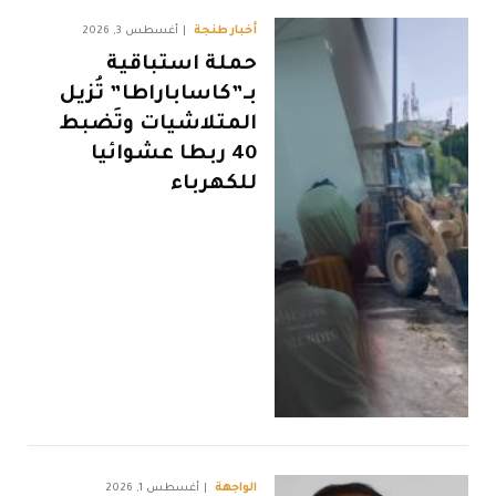
أخبار طنجة
أغسطس 3, 2026
حملة استباقية
بـ”كاساباراطا” تُزيل
المتلاشيات وتَضبط
40 ربطا عشوائيا
للكهرباء
الواجهة
أغسطس 1, 2026